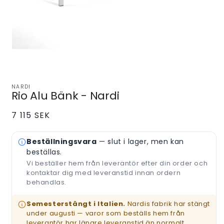
Öppna
mediet
NARDI
Rio Alu Bänk - Nardi
1
i
modalfönster
Ordinarie
7 115 SEK
pris
Beställningsvara
— slut i lager, men kan
beställas.
Vi beställer hem från leverantör efter din order och
kontaktar dig med leveranstid innan ordern
behandlas.
Semesterstängt i Italien.
Nardis fabrik har stängt
under augusti — varor som beställs hem från
leverantör har längre leveranstid än normalt.