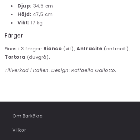
Djup:
34,5 cm
Höjd:
47,5 cm
Vikt:
17 kg
Färger
Finns i 3 färger:
Bianco
(vit),
Antracite
(antracit),
Tortora
(duvgrå).
Tillverkad i Italien. Design: Raffaello Galiotto.
Om Barkåkra
Villkor