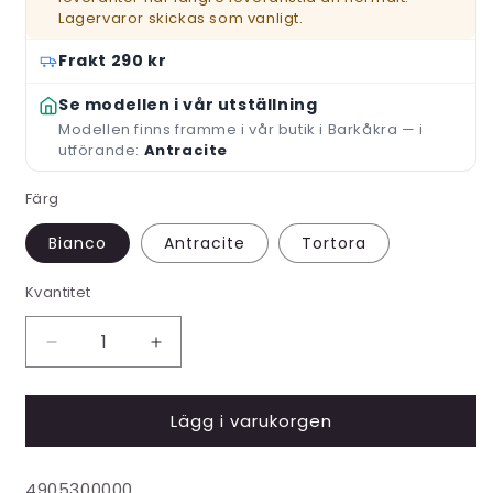
Lagervaror skickas som vanligt.
Frakt 290 kr
Se modellen i vår utställning
Modellen finns framme i vår butik i Barkåkra — i
utförande:
Antracite
Färg
Bianco
Antracite
Tortora
Kvantitet
Minska
Öka
kvantitet
kvantitet
för
för
Lägg i varukorgen
Rio
Rio
Alu
Alu
Bänk
Bänk
Lagerhållningsenhet:
4905300000
-
-