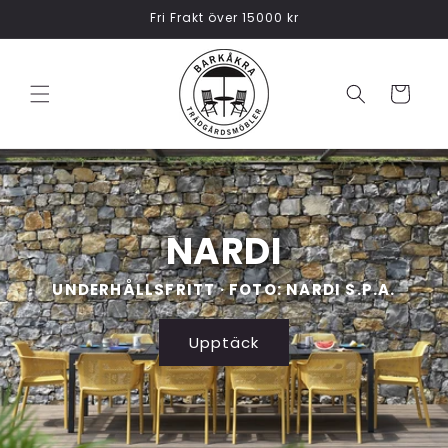
vidare
Fri Frakt över 15000 kr
till
innehåll
Varukorg
NARDI
UNDERHÅLLSFRITT · FOTO: NARDI S.P.A.
Upptäck